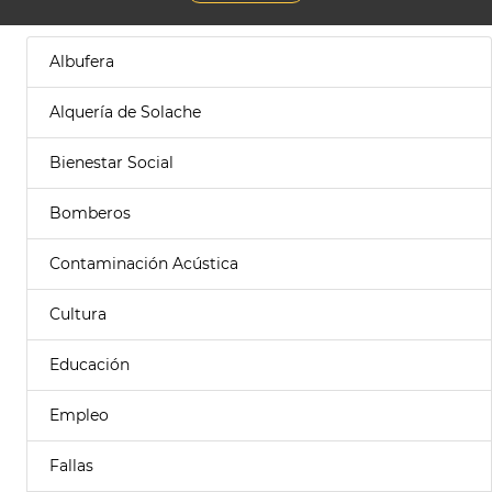
Albufera
Alquería de Solache
Bienestar Social
Bomberos
Contaminación Acústica
Cultura
Educación
Empleo
Fallas