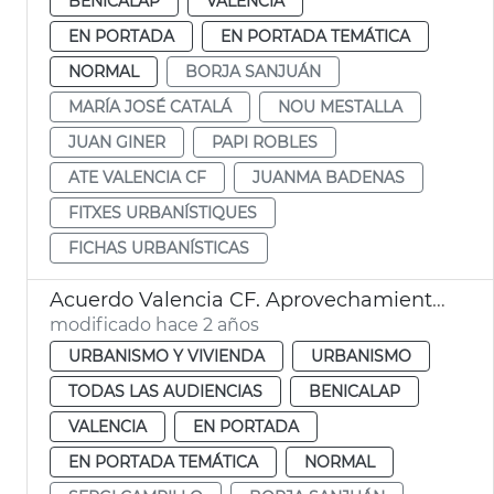
BENICALAP
VALENCIA
EN PORTADA
EN PORTADA TEMÁTICA
NORMAL
BORJA SANJUÁN
MARÍA JOSÉ CATALÁ
NOU MESTALLA
JUAN GINER
PAPI ROBLES
ATE VALENCIA CF
JUANMA BADENAS
FITXES URBANÍSTIQUES
FICHAS URBANÍSTICAS
Acuerdo Valencia CF. Aprovechamiento urbanístico
modificado hace 2 años
URBANISMO Y VIVIENDA
URBANISMO
TODAS LAS AUDIENCIAS
BENICALAP
VALENCIA
EN PORTADA
EN PORTADA TEMÁTICA
NORMAL