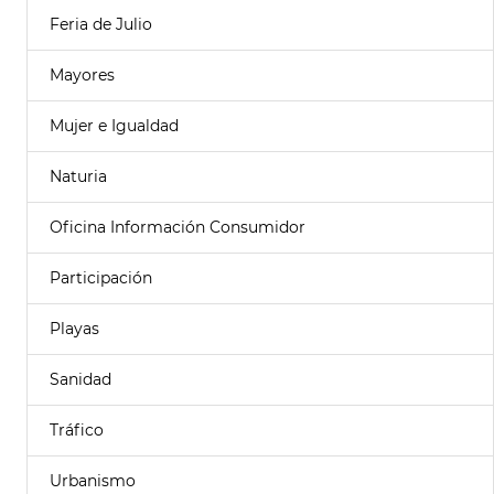
Feria de Julio
Mayores
Mujer e Igualdad
Naturia
Oficina Información Consumidor
Participación
Playas
Sanidad
Tráfico
Urbanismo