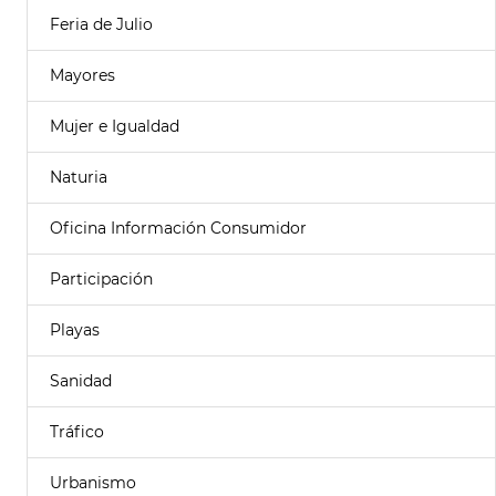
Feria de Julio
Mayores
Mujer e Igualdad
Naturia
Oficina Información Consumidor
Participación
Playas
Sanidad
Tráfico
Urbanismo