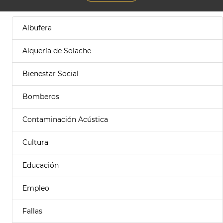
Albufera
Alquería de Solache
Bienestar Social
Bomberos
Contaminación Acústica
Cultura
Educación
Empleo
Fallas