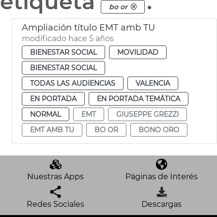
etiqueta
.
bo or
Ampliación título EMT amb TU
modificado hace 5 años
BIENESTAR SOCIAL
MOVILIDAD
BIENESTAR SOCIAL
TODAS LAS AUDIENCIAS
VALENCIA
EN PORTADA
EN PORTADA TEMÁTICA
NORMAL
EMT
GIUSEPPE GREZZI
EMT AMB TU
BO OR
BONO ORO
Nuestras Apps
Páginas de Interés
Redes Sociales
Descargas