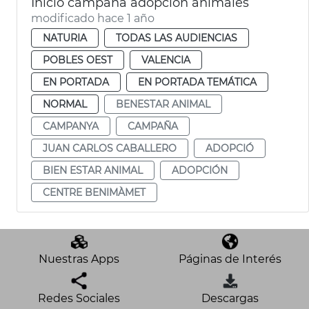
Inicio campaña adopción animales
modificado hace 1 año
NATURIA
TODAS LAS AUDIENCIAS
POBLES OEST
VALENCIA
EN PORTADA
EN PORTADA TEMÁTICA
NORMAL
BENESTAR ANIMAL
CAMPANYA
CAMPAÑA
JUAN CARLOS CABALLERO
ADOPCIÓ
BIEN ESTAR ANIMAL
ADOPCIÓN
CENTRE BENIMÀMET
Nuestras Apps
Páginas de Interés
Redes Sociales
Descargas