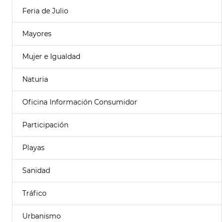
Feria de Julio
Mayores
Mujer e Igualdad
Naturia
Oficina Información Consumidor
Participación
Playas
Sanidad
Tráfico
Urbanismo