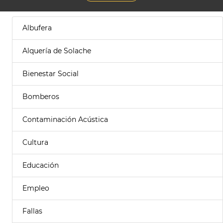
Albufera
Alquería de Solache
Bienestar Social
Bomberos
Contaminación Acústica
Cultura
Educación
Empleo
Fallas