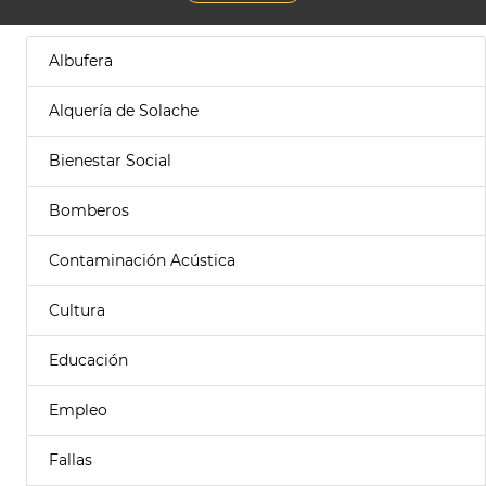
Albufera
Alquería de Solache
Bienestar Social
Bomberos
Contaminación Acústica
Cultura
Educación
Empleo
Fallas