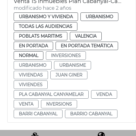
Venta 15 inmuebles Plan Cabanyal-Canyamelar
modificado hace 2 años
URBANISMO Y VIVIENDA
URBANISMO
TODAS LAS AUDIENCIAS
POBLATS MARITIMS
VALENCIA
EN PORTADA
EN PORTADA TEMÁTICA
NORMAL
INVERSIONES
URBANISMO
URBANISME
VIVIENDAS
JUAN GINER
VIVIENDES
PLA CABANYAL CANYAMELAR
VENDA
VENTA
NVERSIONS
BARRI CABANYAL
BARRIO CABANYAL