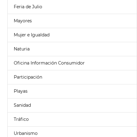
Feria de Julio
Mayores
Mujer e Igualdad
Naturia
Oficina Información Consumidor
Participación
Playas
Sanidad
Tráfico
Urbanismo