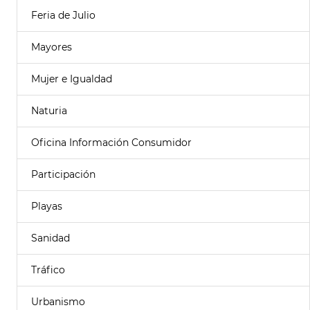
Feria de Julio
Mayores
Mujer e Igualdad
Naturia
Oficina Información Consumidor
Participación
Playas
Sanidad
Tráfico
Urbanismo