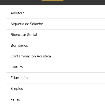
Albufera
Alquería de Solache
Bienestar Social
Bomberos
Contaminación Acústica
Cultura
Educación
Empleo
Fallas