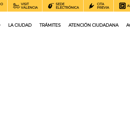
NO
VISIT
SEDE
CITA
A
VALENCIA
ELECTRÓNICA
PREVIA
O
LA CIUDAD
TRÁMITES
ATENCIÓN CIUDADANA
A