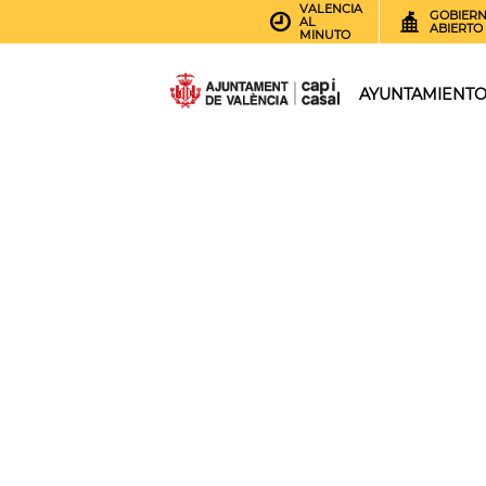
VALENCIA
GOBIER
AL
ABIERTO
MINUTO
AYUNTAMIENT