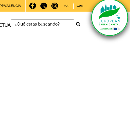
PPVALÈNCIA
VAL
CAS
CTUALIDAD