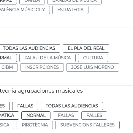
RMAL
DANZA
BANDAS DE MÚSICA
VALÈNCIA MÚSIC CITY
ESTRATEGIA
TODAS LAS AUDIENCIAS
EL PLA DEL REAL
RMAL
PALAU DE LA MÚSICA
CULTURA
CIBM
INSCRIPCIONES
JOSÉ LUIS MORENO
otecnia agrupaciones musicales
ES
FALLAS
TODAS LAS AUDIENCIAS
MÁTICA
NORMAL
FALLAS
FALLES
SICA
PIROTÈCNIA
SUBVENCIONS FALLERES