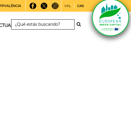
PPVALÈNCIA
VAL
CAS
CTUALIDAD