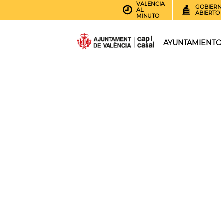
VALENCIA
GOBIER
AL
ABIERTO
MINUTO
AYUNTAMIENT