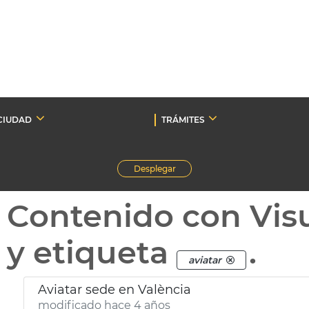
CIUDAD
TRÁMITES
Desplegar
Contenido con Vis
y etiqueta
.
aviatar
Aviatar sede en València
modificado hace 4 años