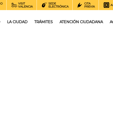
NO
VISIT
SEDE
CITA
A
VALENCIA
ELECTRÓNICA
PREVIA
O
LA CIUDAD
TRÁMITES
ATENCIÓN CIUDADANA
A