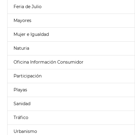
Feria de Julio
Mayores
Mujer e Igualdad
Naturia
Oficina Información Consumidor
Participación
Playas
Sanidad
Tráfico
Urbanismo