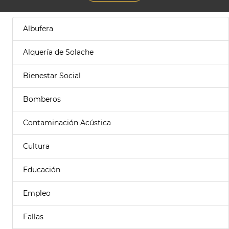
Albufera
Alquería de Solache
Bienestar Social
Bomberos
Contaminación Acústica
Cultura
Educación
Empleo
Fallas