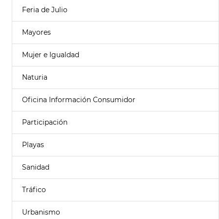
Feria de Julio
Mayores
Mujer e Igualdad
Naturia
Oficina Información Consumidor
Participación
Playas
Sanidad
Tráfico
Urbanismo