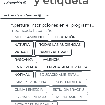
y etiqueta
Educación
.
activitats en familia
Apertura inscripciones en el programa Estiu DiverActiu 2025
modificado hace 1 año
MEDIO AMBIENTE
EDUCACIÓN
NATURIA
TODAS LAS AUDIENCIAS
PATRAIX
CAMINS AL GRAU
RASCANYA
VALENCIA
EN PORTADA
EN PORTADA TEMÁTICA
NORMAL
EDUCACIÓ AMBIENTAL
CARLOS MUNDINA
SOSTENIBILITAT
CLIMA I ENERGIA
ESTIU DIVERACTIU
OFICINES ENERGIA
MEDIA AMBIENT
ACTIVITATS EN FAMILIA