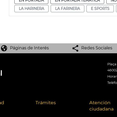
EN PORTADA
EN PORTADA TEMÁTICA
NO
LA HARINERA
LA FARINERA
E SPORTS
Páginas de Interés
Redes Sociales
Plaça
46002
Horari
Teléf
ad
Trámites
Atención
ciudadana