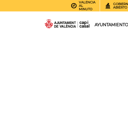
VALENCIA
GOBIER
AL
ABIERTO
MINUTO
AYUNTAMIENT