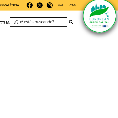
PPVALÈNCIA
VAL
CAS
CTUALIDAD