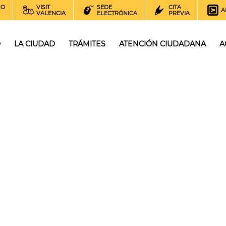
NO
VISIT
SEDE
CITA
A
VALENCIA
ELECTRÓNICA
PREVIA
O
LA CIUDAD
TRÁMITES
ATENCIÓN CIUDADANA
A