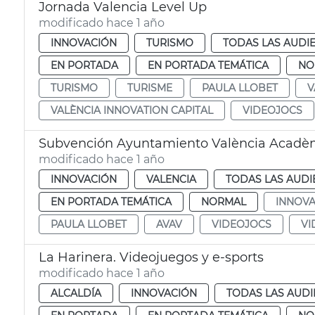
Jornada Valencia Level Up
modificado hace 1 año
INNOVACIÓN
TURISMO
TODAS LAS AUDI
EN PORTADA
EN PORTADA TEMÁTICA
NO
TURISMO
TURISME
PAULA LLOBET
V
VALÈNCIA INNOVATION CAPITAL
VIDEOJOCS
Subvención Ayuntamiento València Acadèm
modificado hace 1 año
INNOVACIÓN
VALENCIA
TODAS LAS AUDI
EN PORTADA TEMÁTICA
NORMAL
INNOVA
PAULA LLOBET
AVAV
VIDEOJOCS
VI
La Harinera. Videojuegos y e-sports
modificado hace 1 año
ALCALDÍA
INNOVACIÓN
TODAS LAS AUDI