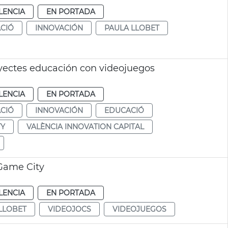
LENCIA
EN PORTADA
CIÓ
INNOVACIÓN
PAULA LLOBET
yectes educación con videojuegos
LENCIA
EN PORTADA
CIÓ
INNOVACIÓN
EDUCACIÓ
TY
VALÈNCIA INNOVATION CAPITAL
 Game City
LENCIA
EN PORTADA
LLOBET
VIDEOJOCS
VIDEOJUEGOS