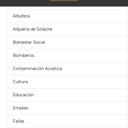
Albufera
Alquería de Solache
Bienestar Social
Bomberos
Contaminación Acústica
Cultura
Educación
Empleo
Fallas