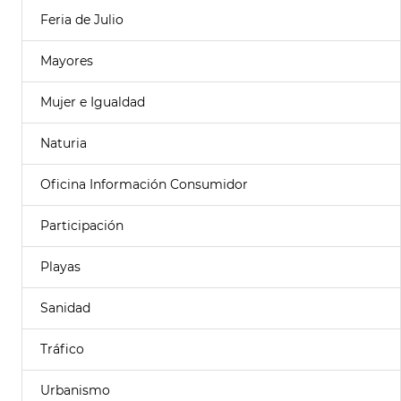
Feria de Julio
Mayores
Mujer e Igualdad
Naturia
Oficina Información Consumidor
Participación
Playas
Sanidad
Tráfico
Urbanismo