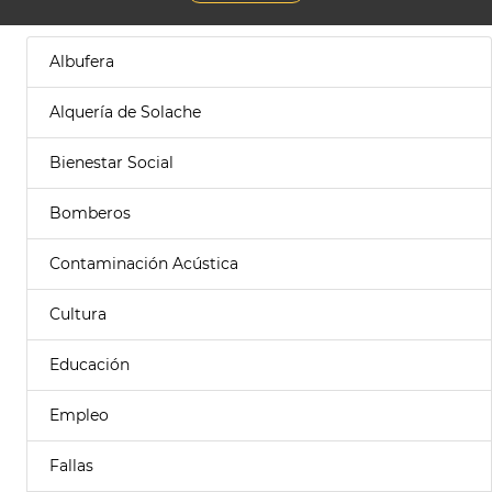
Albufera
Alquería de Solache
Bienestar Social
Bomberos
Contaminación Acústica
Cultura
Educación
Empleo
Fallas