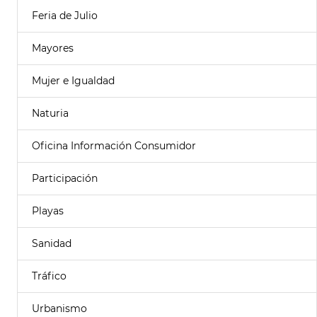
Feria de Julio
Mayores
Mujer e Igualdad
Naturia
Oficina Información Consumidor
Participación
Playas
Sanidad
Tráfico
Urbanismo