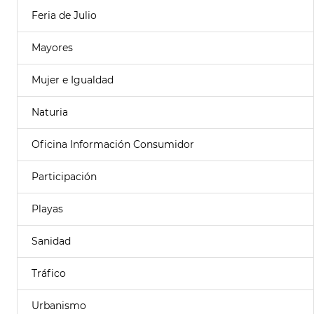
Feria de Julio
Mayores
Mujer e Igualdad
Naturia
Oficina Información Consumidor
Participación
Playas
Sanidad
Tráfico
Urbanismo