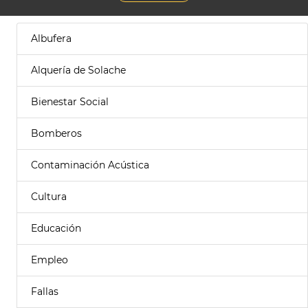
Albufera
Alquería de Solache
Bienestar Social
Bomberos
Contaminación Acústica
Cultura
Educación
Empleo
Fallas