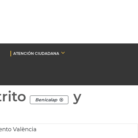
ATENCIÓN CIUDADANA
rito
y
Benicalap
ento València