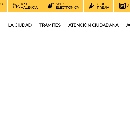
NO
VISIT
SEDE
CITA
A
VALENCIA
ELECTRÓNICA
PREVIA
O
LA CIUDAD
TRÁMITES
ATENCIÓN CIUDADANA
A