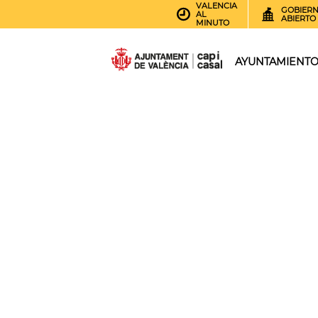
VALENCIA
GOBIER
AL
ABIERTO
MINUTO
AYUNTAMIENT