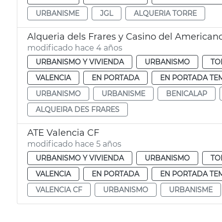
URBANISME
JGL
ALQUERIA TORRE
Alqueria dels Frares y Casino del American
modificado hace 4 años
URBANISMO Y VIVIENDA
URBANISMO
TO
VALENCIA
EN PORTADA
EN PORTADA TE
URBANISMO
URBANISME
BENICALAP
ALQUEIRA DES FRARES
ATE Valencia CF
modificado hace 5 años
URBANISMO Y VIVIENDA
URBANISMO
TO
VALENCIA
EN PORTADA
EN PORTADA TE
VALENCIA CF
URBANISMO
URBANISME