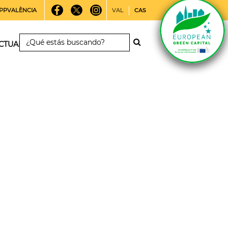
PPVALÈNCIA
VAL
CAS
CTUALIDAD