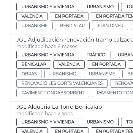
URBANISMO Y VIVIENDA
URBANISMO
TO
VALENCIA
EN PORTADA
EN PORTADA TE
URBANISME
BENICALAP
JUAN GINER
JGL Adjudicación renovación tramo calzada
modificado hace 8 meses
URBANISMO Y VIVIENDA
TRÁFICO
URBAN
BENICALAP
VALENCIA
EN PORTADA
OBRAS
URBANISMO
URBANISME
BE
RENOVACIÓ LES CORTS VALENCIANES
RENOVA
PAVIMENT FONOABSORBENT
PAVIMENTO FO
JGL Alqueria La Torre Benicalap
modificado hace 2 años
URBANISMO Y VIVIENDA
URBANISMO
TO
VALENCIA
EN PORTADA
EN PORTADA TE