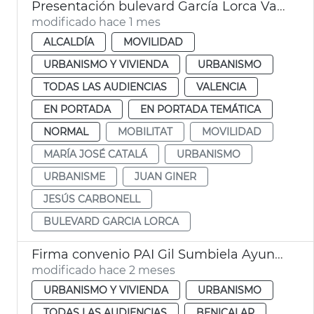
Presentación bulevard García Lorca València
modificado hace 1 mes
ALCALDÍA
MOVILIDAD
URBANISMO Y VIVIENDA
URBANISMO
TODAS LAS AUDIENCIAS
VALENCIA
EN PORTADA
EN PORTADA TEMÁTICA
NORMAL
MOBILITAT
MOVILIDAD
MARÍA JOSÉ CATALÁ
URBANISMO
URBANISME
JUAN GINER
JESÚS CARBONELL
BULEVARD GARCIA LORCA
Firma convenio PAI Gil Sumbiela Ayuntamiento València
modificado hace 2 meses
URBANISMO Y VIVIENDA
URBANISMO
TODAS LAS AUDIENCIAS
BENICALAP