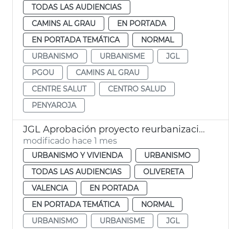
TODAS LAS AUDIENCIAS
CAMINS AL GRAU
EN PORTADA
EN PORTADA TEMÁTICA
NORMAL
URBANISMO
URBANISME
JGL
PGOU
CAMINS AL GRAU
CENTRE SALUT
CENTRO SALUD
PENYAROJA
JGL Aprobación proyecto reurbanización barrio Mare de Déu Desemparats
modificado hace 1 mes
URBANISMO Y VIVIENDA
URBANISMO
TODAS LAS AUDIENCIAS
OLIVERETA
VALENCIA
EN PORTADA
EN PORTADA TEMÁTICA
NORMAL
URBANISMO
URBANISME
JGL