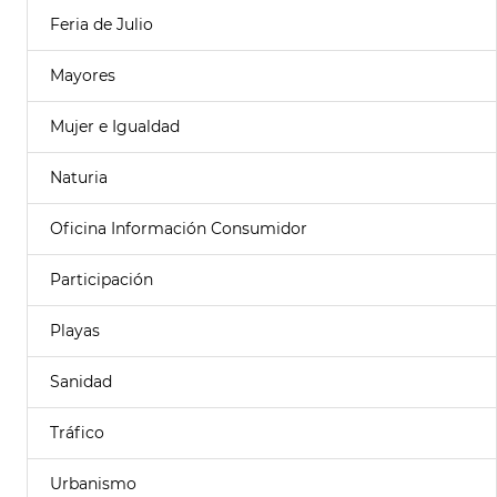
Feria de Julio
Mayores
Mujer e Igualdad
Naturia
Oficina Información Consumidor
Participación
Playas
Sanidad
Tráfico
Urbanismo