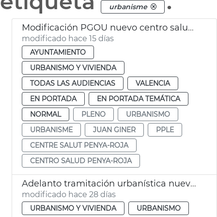
etiqueta
.
urbanisme
Modificación PGOU nuevo centro salud Penya-roja València
modificado hace 15 días
AYUNTAMIENTO
URBANISMO Y VIVIENDA
TODAS LAS AUDIENCIAS
VALENCIA
EN PORTADA
EN PORTADA TEMÁTICA
NORMAL
PLENO
URBANISMO
URBANISME
JUAN GINER
PPLE
CENTRE SALUT PENYA-ROJA
CENTRO SALUD PENYA-ROJA
Adelanto tramitación urbanística nuevo centre salud Peñaroja
modificado hace 28 días
URBANISMO Y VIVIENDA
URBANISMO