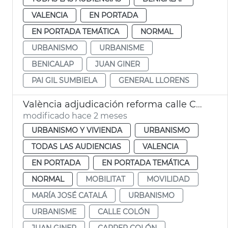
VALENCIA
EN PORTADA
EN PORTADA TEMÁTICA
NORMAL
URBANISMO
URBANISME
BENICALAP
JUAN GINER
PAI GIL SUMBIELA
GENERAL LLORENS
València adjudicación reforma calle Colón
modificado hace 2 meses
URBANISMO Y VIVIENDA
URBANISMO
TODAS LAS AUDIENCIAS
VALENCIA
EN PORTADA
EN PORTADA TEMÁTICA
NORMAL
MOBILITAT
MOVILIDAD
MARÍA JOSÉ CATALÁ
URBANISMO
URBANISME
CALLE COLÓN
JUAN GINER
CARRER COLÓN