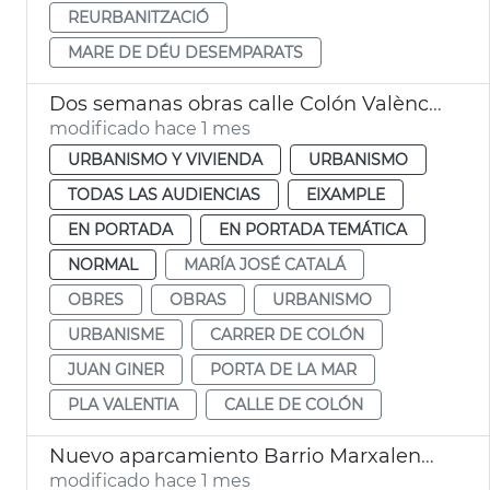
REURBANITZACIÓ
MARE DE DÉU DESEMPARATS
Dos semanas obras calle Colón València
modificado hace 1 mes
URBANISMO Y VIVIENDA
URBANISMO
TODAS LAS AUDIENCIAS
EIXAMPLE
EN PORTADA
EN PORTADA TEMÁTICA
NORMAL
MARÍA JOSÉ CATALÁ
OBRES
OBRAS
URBANISMO
URBANISME
CARRER DE COLÓN
JUAN GINER
PORTA DE LA MAR
PLA VALENTIA
CALLE DE COLÓN
Nuevo aparcamiento Barrio Marxalenes València
modificado hace 1 mes