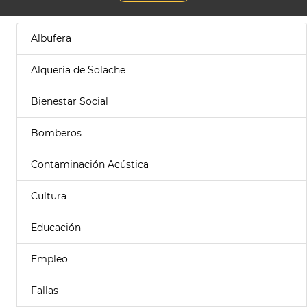
Albufera
Alquería de Solache
Bienestar Social
Bomberos
Contaminación Acústica
Cultura
Educación
Empleo
Fallas