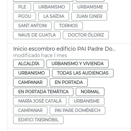
PLE
URBANISMO
URBANISME
PGOU
LA SAÏDIA
JUAN GINER
SANT ANTONI
TORMOS
NAUS DE GUATLA
DOCTOR ÓLORIZ
Inicio escombro edificio PAI Padre Doménech
modificado hace 1 mes
ALCALDÍA
URBANISMO Y VIVIENDA
URBANISMO
TODAS LAS AUDIENCIAS
CAMPANAR
EN PORTADA
EN PORTADA TEMÁTICA
NORMAL
MARÍA JOSÉ CATALÁ
URBANISME
CAMPANAR
PAI PARE DOMÉNECH
EDIFICI TXERNÓBIL