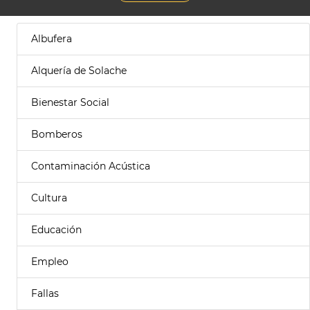
Albufera
Alquería de Solache
Bienestar Social
Bomberos
Contaminación Acústica
Cultura
Educación
Empleo
Fallas