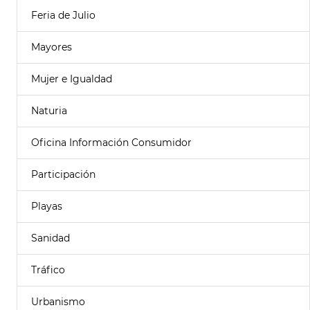
Feria de Julio
Mayores
Mujer e Igualdad
Naturia
Oficina Información Consumidor
Participación
Playas
Sanidad
Tráfico
Urbanismo