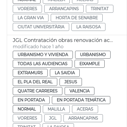
VORERES
ARRANCAPINS
TRINITAT
LA GRAN VIA
HORTA DE SENABRE
CIUTAT UNIVERSITÀRIA
LA RAISOSA
JGL Contratación obras renovación aceras València
modificado hace 1 año
URBANISMO Y VIVIENDA
URBANISMO
TODAS LAS AUDIENCIAS
EIXAMPLE
EXTRAMURS
LA SAIDIA
EL PLA DEL REAL
JESUS
QUATRE CARRERES
VALENCIA
EN PORTADA
EN PORTADA TEMÁTICA
NORMAL
MALILLA
ACERAS
VORERES
JGL
ARRANCAPINS