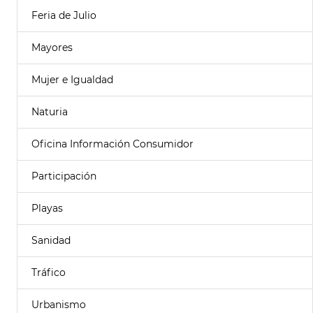
Feria de Julio
Mayores
Mujer e Igualdad
Naturia
Oficina Información Consumidor
Participación
Playas
Sanidad
Tráfico
Urbanismo