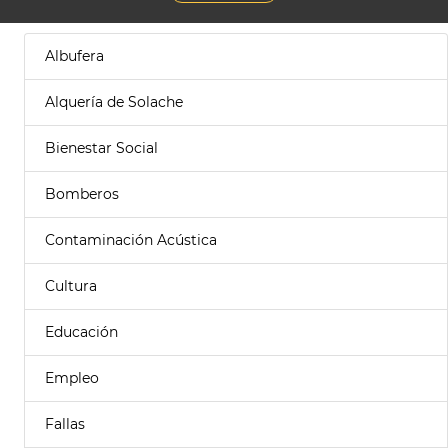
Albufera
Alquería de Solache
Bienestar Social
Bomberos
Contaminación Acústica
Cultura
Educación
Empleo
Fallas