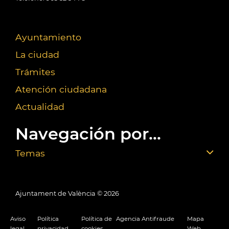
Ayuntamiento
La ciudad
Trámites
Atención ciudadana
Actualidad
Navegación por...
Temas
Ajuntament de València ©
2026
Aviso
Política
Política de
Agencia Antifraude
Mapa
legal
privacidad
cookies
Web