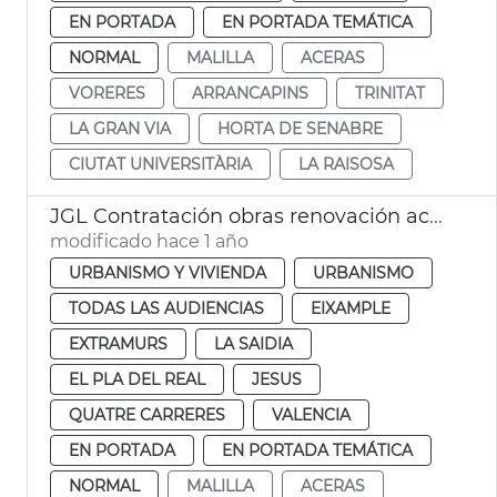
EN PORTADA
EN PORTADA TEMÁTICA
NORMAL
MALILLA
ACERAS
VORERES
ARRANCAPINS
TRINITAT
LA GRAN VIA
HORTA DE SENABRE
CIUTAT UNIVERSITÀRIA
LA RAISOSA
JGL Contratación obras renovación aceras València
modificado hace 1 año
URBANISMO Y VIVIENDA
URBANISMO
TODAS LAS AUDIENCIAS
EIXAMPLE
EXTRAMURS
LA SAIDIA
EL PLA DEL REAL
JESUS
QUATRE CARRERES
VALENCIA
EN PORTADA
EN PORTADA TEMÁTICA
NORMAL
MALILLA
ACERAS