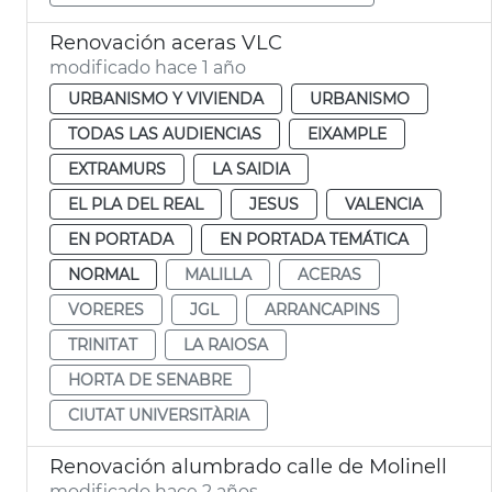
Renovación aceras VLC
modificado hace 1 año
URBANISMO Y VIVIENDA
URBANISMO
TODAS LAS AUDIENCIAS
EIXAMPLE
EXTRAMURS
LA SAIDIA
EL PLA DEL REAL
JESUS
VALENCIA
EN PORTADA
EN PORTADA TEMÁTICA
NORMAL
MALILLA
ACERAS
VORERES
JGL
ARRANCAPINS
TRINITAT
LA RAIOSA
HORTA DE SENABRE
CIUTAT UNIVERSITÀRIA
Renovación alumbrado calle de Molinell
modificado hace 2 años