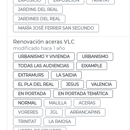
EXPOSICIÓ
EXPOSICIÓN
TRINITAT
JARDINS DEL REAL
JARDINES DEL REAL
MARÍA JOSÉ FERRER SAN SEGUNDO
Renovación aceras VLC
modificado hace 1 año
URBANISMO Y VIVIENDA
URBANISMO
TODAS LAS AUDIENCIAS
EIXAMPLE
EXTRAMURS
LA SAIDIA
EL PLA DEL REAL
JESUS
VALENCIA
EN PORTADA
EN PORTADA TEMÁTICA
NORMAL
MALILLA
ACERAS
VORERES
JGL
ARRANCAPINS
TRINITAT
LA RAIOSA