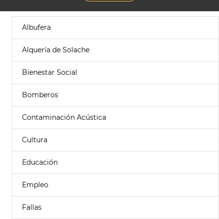
Albufera
Alquería de Solache
Bienestar Social
Bomberos
Contaminación Acústica
Cultura
Educación
Empleo
Fallas