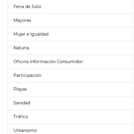
Feria de Julio
Mayores
Mujer e Igualdad
Naturia
Oficina Información Consumidor
Participación
Playas
Sanidad
Tráfico
Urbanismo