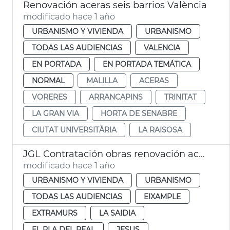
Renovación aceras seis barrios València
modificado hace 1 año
URBANISMO Y VIVIENDA
URBANISMO
TODAS LAS AUDIENCIAS
VALENCIA
EN PORTADA
EN PORTADA TEMÁTICA
NORMAL
MALILLA
ACERAS
VORERES
ARRANCAPINS
TRINITAT
LA GRAN VIA
HORTA DE SENABRE
CIUTAT UNIVERSITÀRIA
LA RAISOSA
JGL Contratación obras renovación aceras València
modificado hace 1 año
URBANISMO Y VIVIENDA
URBANISMO
TODAS LAS AUDIENCIAS
EIXAMPLE
EXTRAMURS
LA SAIDIA
EL PLA DEL REAL
JESUS