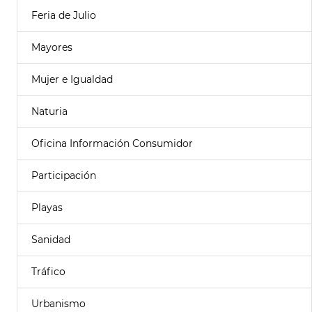
Feria de Julio
Mayores
Mujer e Igualdad
Naturia
Oficina Información Consumidor
Participación
Playas
Sanidad
Tráfico
Urbanismo