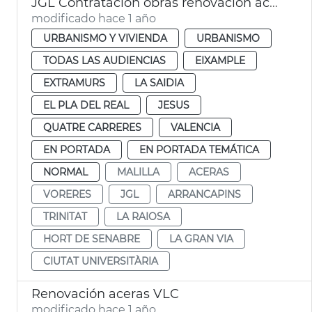
JGL Contratación obras renovación aceras València
modificado hace 1 año
URBANISMO Y VIVIENDA
URBANISMO
TODAS LAS AUDIENCIAS
EIXAMPLE
EXTRAMURS
LA SAIDIA
EL PLA DEL REAL
JESUS
QUATRE CARRERES
VALENCIA
EN PORTADA
EN PORTADA TEMÁTICA
NORMAL
MALILLA
ACERAS
VORERES
JGL
ARRANCAPINS
TRINITAT
LA RAIOSA
HORT DE SENABRE
LA GRAN VIA
CIUTAT UNIVERSITÀRIA
Renovación aceras VLC
modificado hace 1 año