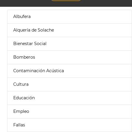
Albufera
Alquería de Solache
Bienestar Social
Bomberos
Contaminación Acústica
Cultura
Educación
Empleo
Fallas