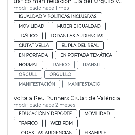
tráfico manifestación Día del Orgullo València
modificado hace 1 mes
IGUALDAD Y POLÍTICAS INCLUSIVAS
MOVILIDAD
MUJER E IGUALDAD
TRÁFICO
TODAS LAS AUDIENCIAS
CIUTAT VELLA
EL PLA DEL REAL
EN PORTADA
EN PORTADA TEMÁTICA
NORMAL
TRÁFICO
TRÀNSIT
ORGULL
ORGULLO
MANIFESTACIÓN
MANIFESTACIÓ
Volta a Peu Runners Ciutat de València
modificado hace 2 meses
EDUCACIÓN Y DEPORTE
MOVILIDAD
TRÁFICO
WEB FDM
TODAS LAS AUDIENCIAS
EIXAMPLE