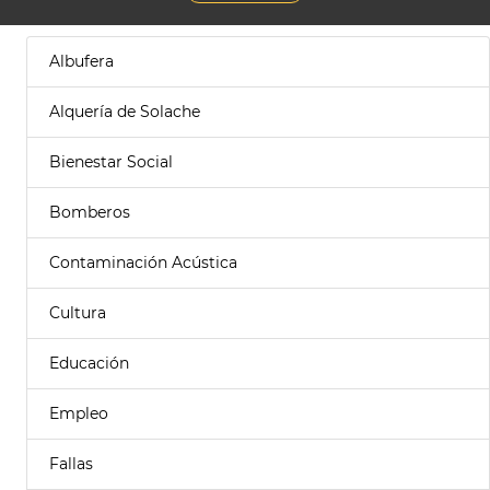
Albufera
Alquería de Solache
Bienestar Social
Bomberos
Contaminación Acústica
Cultura
Educación
Empleo
Fallas