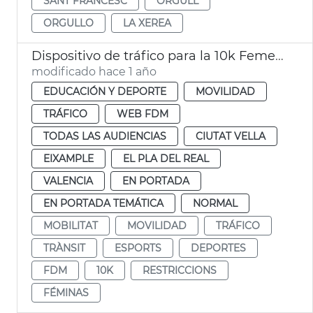
SANT FRANCESC
ORGULL
ORGULLO
LA XEREA
Dispositivo de tráfico para la 10k Femenina
modificado hace 1 año
EDUCACIÓN Y DEPORTE
MOVILIDAD
TRÁFICO
WEB FDM
TODAS LAS AUDIENCIAS
CIUTAT VELLA
EIXAMPLE
EL PLA DEL REAL
VALENCIA
EN PORTADA
EN PORTADA TEMÁTICA
NORMAL
MOBILITAT
MOVILIDAD
TRÁFICO
TRÀNSIT
ESPORTS
DEPORTES
FDM
10K
RESTRICCIONS
FÉMINAS