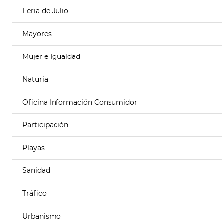
Feria de Julio
Mayores
Mujer e Igualdad
Naturia
Oficina Información Consumidor
Participación
Playas
Sanidad
Tráfico
Urbanismo