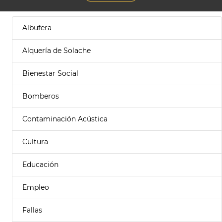
Albufera
Alquería de Solache
Bienestar Social
Bomberos
Contaminación Acústica
Cultura
Educación
Empleo
Fallas