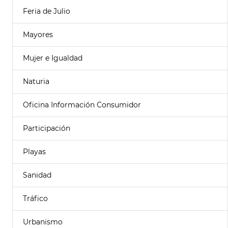
Feria de Julio
Mayores
Mujer e Igualdad
Naturia
Oficina Información Consumidor
Participación
Playas
Sanidad
Tráfico
Urbanismo