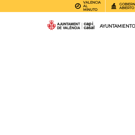
VALENCIA
GOBIER
AL
ABIERTO
MINUTO
AYUNTAMIENT