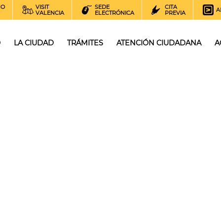
NO
VISIT
SEDE
CITA
A
VALENCIA
ELECTRÓNICA
PREVIA
O
LA CIUDAD
TRÁMITES
ATENCIÓN CIUDADANA
A