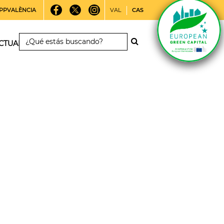
PPVALÈNCIA
VAL
CAS
CTUALIDAD