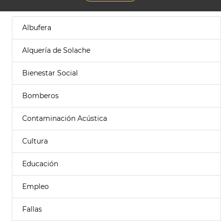
Albufera
Alquería de Solache
Bienestar Social
Bomberos
Contaminación Acústica
Cultura
Educación
Empleo
Fallas