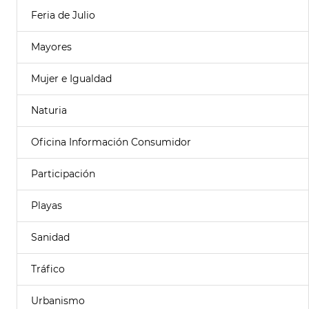
Feria de Julio
Mayores
Mujer e Igualdad
Naturia
Oficina Información Consumidor
Participación
Playas
Sanidad
Tráfico
Urbanismo