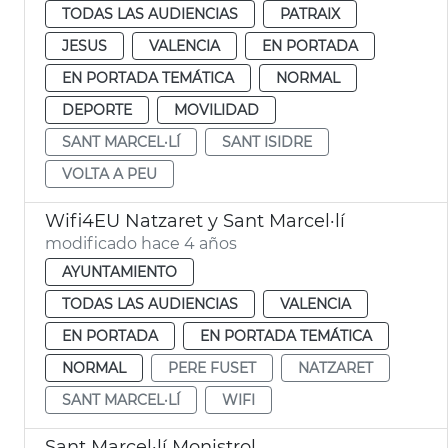
TODAS LAS AUDIENCIAS
PATRAIX
JESUS
VALENCIA
EN PORTADA
EN PORTADA TEMÁTICA
NORMAL
DEPORTE
MOVILIDAD
SANT MARCEL·LÍ
SANT ISIDRE
VOLTA A PEU
Wifi4EU Natzaret y Sant Marcel·lí
modificado hace 4 años
AYUNTAMIENTO
TODAS LAS AUDIENCIAS
VALENCIA
EN PORTADA
EN PORTADA TEMÁTICA
NORMAL
PERE FUSET
NATZARET
SANT MARCEL·LÍ
WIFI
Sant Marcel·lí Monistrol