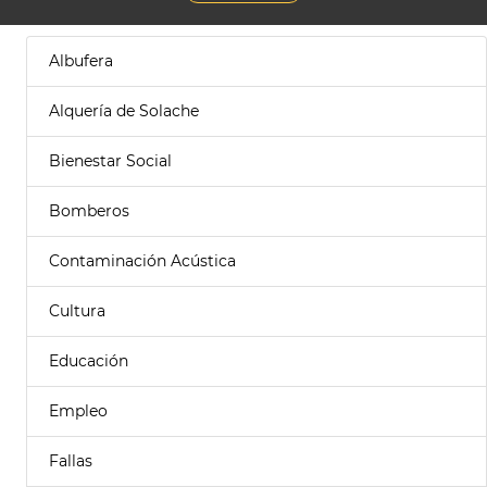
Albufera
Alquería de Solache
Bienestar Social
Bomberos
Contaminación Acústica
Cultura
Educación
Empleo
Fallas