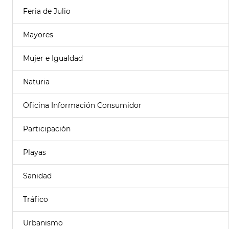
Feria de Julio
Mayores
Mujer e Igualdad
Naturia
Oficina Información Consumidor
Participación
Playas
Sanidad
Tráfico
Urbanismo