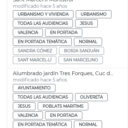
modificado hace 5 años
URBANISMO Y VIVIENDA
URBANISMO
TODAS LAS AUDIENCIAS
JESUS
VALENCIA
EN PORTADA
EN PORTADA TEMÁTICA
NORMAL
SANDRA GÓMEZ
BORJA SANJUÁN
SANT MARCEL·LÍ
SAN MARCELINO
Alumbrado jardín Tres Forques, Cuc de llum Natzaret, e iglesia y mural Sant Marcel·lí
modificado hace 5 años
AYUNTAMIENTO
TODAS LAS AUDIENCIAS
OLIVERETA
JESUS
POBLATS MARITIMS
VALENCIA
EN PORTADA
EN PORTADA TEMÁTICA
NORMAL