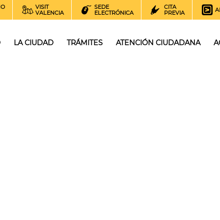
NO
VISIT
SEDE
CITA
A
VALENCIA
ELECTRÓNICA
PREVIA
O
LA CIUDAD
TRÁMITES
ATENCIÓN CIUDADANA
A