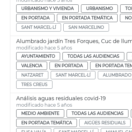
modificado hace 5 años
URBANISMO Y VIVIENDA
URBANISMO
TO
EN PORTADA
EN PORTADA TEMÁTICA
NO
SANT MARCEL·LÍ
SAN MARCELINO
Alumbrado jardín Tres Forques, Cuc de llum 
modificado hace 5 años
AYUNTAMIENTO
TODAS LAS AUDIENCIAS
VALENCIA
EN PORTADA
EN PORTADA TE
NATZARET
SANT MARCEL·LÍ
ALUMBRADO
TRES CREUS
Análisis aguas residuales covid-19
modificado hace 5 años
MEDIO AMBIENTE
TODAS LAS AUDIENCIAS
EN PORTADA TEMÁTICA
AIGÜES RESIDUALS