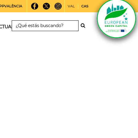
PPVALÈNCIA
VAL
CAS
CTUALIDAD