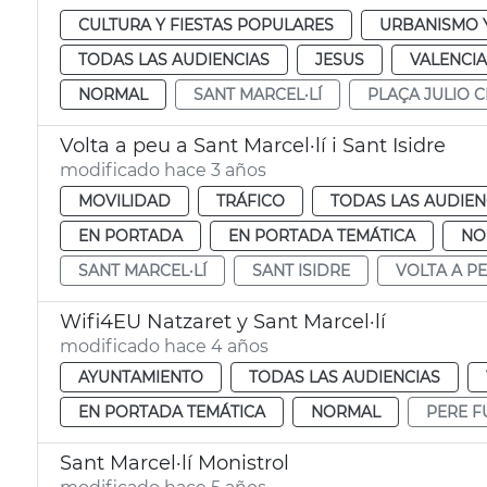
CULTURA Y FIESTAS POPULARES
URBANISMO Y
TODAS LAS AUDIENCIAS
JESUS
VALENCIA
NORMAL
SANT MARCEL·LÍ
PLAÇA JULIO C
Volta a peu a Sant Marcel·lí i Sant Isidre
modificado hace 3 años
MOVILIDAD
TRÁFICO
TODAS LAS AUDIEN
EN PORTADA
EN PORTADA TEMÁTICA
NO
SANT MARCEL·LÍ
SANT ISIDRE
VOLTA A P
Wifi4EU Natzaret y Sant Marcel·lí
modificado hace 4 años
AYUNTAMIENTO
TODAS LAS AUDIENCIAS
EN PORTADA TEMÁTICA
NORMAL
PERE F
Sant Marcel·lí Monistrol