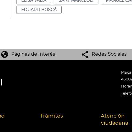
ELISA VALÍA
SANT MARCEL·LÍ
MANUEL CA
EDUARD BOSCÁ
Páginas de Interés
Redes Sociales
Plaça
46002
Horari
Teléf
ad
Trámites
Atención
ciudadana