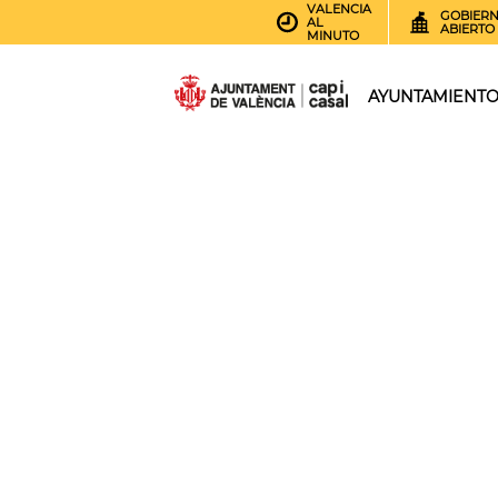
VALENCIA
GOBIER
AL
ABIERTO
MINUTO
AYUNTAMIENT