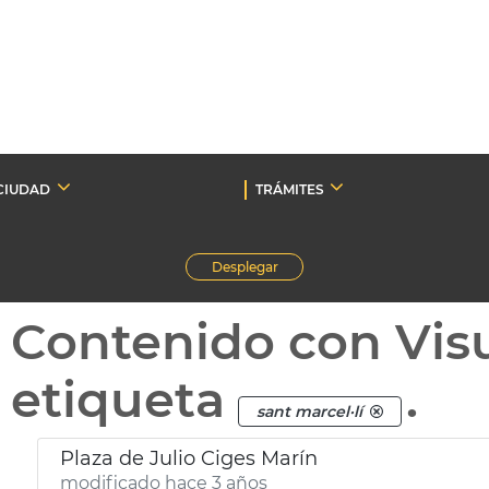
CIUDAD
TRÁMITES
Desplegar
Contenido con Vis
etiqueta
.
sant marcel·lí
Plaza de Julio Ciges Marín
modificado hace 3 años