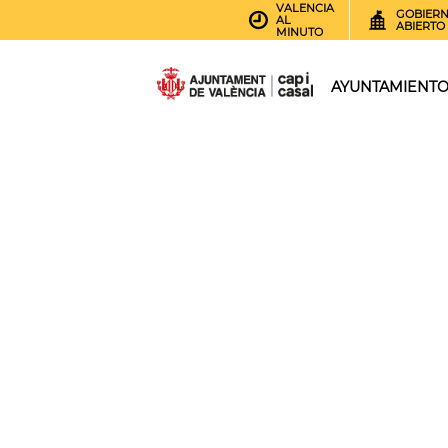
VALENCIA
GOBIER
AL
ABIERTO
MINUTO
AYUNTAMIENT