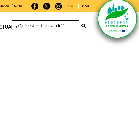
PPVALÈNCIA
VAL
CAS
CTUALIDAD