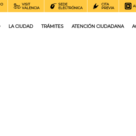
NO
VISIT
SEDE
CITA
A
VALENCIA
ELECTRÓNICA
PREVIA
O
LA CIUDAD
TRÁMITES
ATENCIÓN CIUDADANA
A