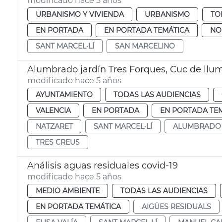
modificado hace 5 años
URBANISMO Y VIVIENDA
URBANISMO
TO
EN PORTADA
EN PORTADA TEMÁTICA
NO
SANT MARCEL·LÍ
SAN MARCELINO
Alumbrado jardín Tres Forques, Cuc de llum 
modificado hace 5 años
AYUNTAMIENTO
TODAS LAS AUDIENCIAS
VALENCIA
EN PORTADA
EN PORTADA TE
NATZARET
SANT MARCEL·LÍ
ALUMBRADO
TRES CREUS
Análisis aguas residuales covid-19
modificado hace 5 años
MEDIO AMBIENTE
TODAS LAS AUDIENCIAS
EN PORTADA TEMÁTICA
AIGÜES RESIDUALS