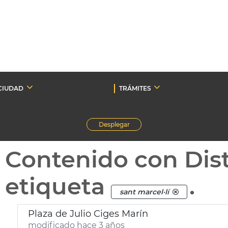
CIUDAD
TRÁMITES
Desplegar
Contenido con Dist
etiqueta
.
sant marcel·lí
Plaza de Julio Ciges Marín
modificado hace 3 años