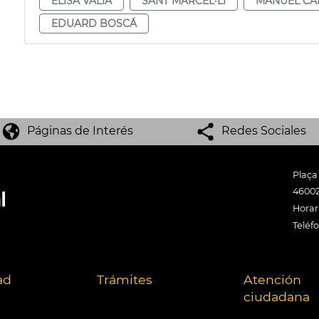
ELISA VALÍA
SANT MARCEL·LÍ
MANUEL CA
EDUARD BOSCÁ
Páginas de Interés
Redes Sociales
Plaça
46002
Horari
Teléf
ad
Trámites
Atención
ciudadana