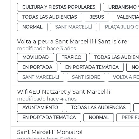
CULTURA Y FIESTAS POPULARES
URBANISMO Y
TODAS LAS AUDIENCIAS
JESUS
VALENCIA
NORMAL
SANT MARCEL·LÍ
PLAÇA JULIO C
Volta a peu a Sant Marcel·lí i Sant Isidre
modificado hace 3 años
MOVILIDAD
TRÁFICO
TODAS LAS AUDIEN
EN PORTADA
EN PORTADA TEMÁTICA
NO
SANT MARCEL·LÍ
SANT ISIDRE
VOLTA A P
Wifi4EU Natzaret y Sant Marcel·lí
modificado hace 4 años
AYUNTAMIENTO
TODAS LAS AUDIENCIAS
EN PORTADA TEMÁTICA
NORMAL
PERE F
Sant Marcel·lí Monistrol