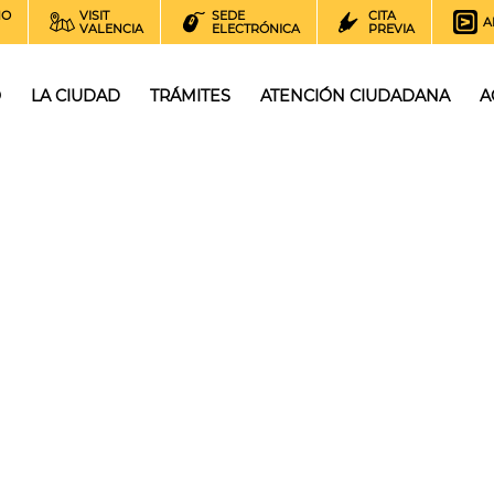
NO
VISIT
SEDE
CITA
A
VALENCIA
ELECTRÓNICA
PREVIA
O
LA CIUDAD
TRÁMITES
ATENCIÓN CIUDADANA
A