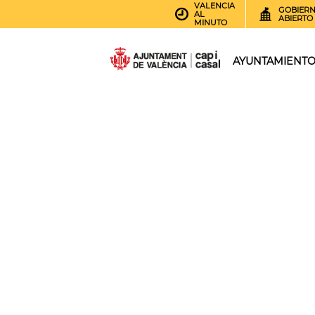
VALENCIA
GOBIER
AL
ABIERTO
MINUTO
AYUNTAMIENT