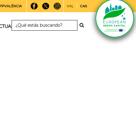
PPVALÈNCIA
VAL
CAS
CTUALIDAD