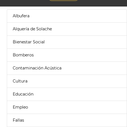
Albufera
Alquería de Solache
Bienestar Social
Bomberos
Contaminación Acústica
Cultura
Educación
Empleo
Fallas