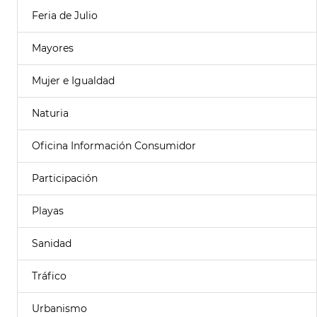
Feria de Julio
Mayores
Mujer e Igualdad
Naturia
Oficina Información Consumidor
Participación
Playas
Sanidad
Tráfico
Urbanismo