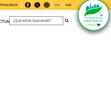
PPVALÈNCIA
VAL
CAS
CTUALIDAD