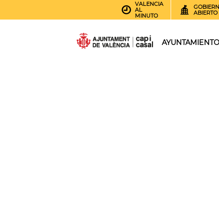
VALENCIA
GOBIER
AL
ABIERTO
MINUTO
AYUNTAMIENT