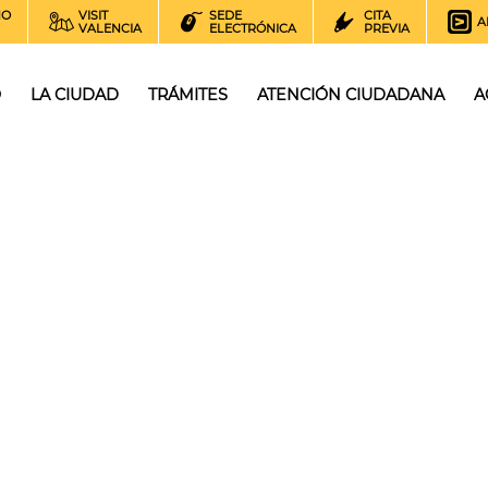
NO
VISIT
SEDE
CITA
A
VALENCIA
ELECTRÓNICA
PREVIA
O
LA CIUDAD
TRÁMITES
ATENCIÓN CIUDADANA
A