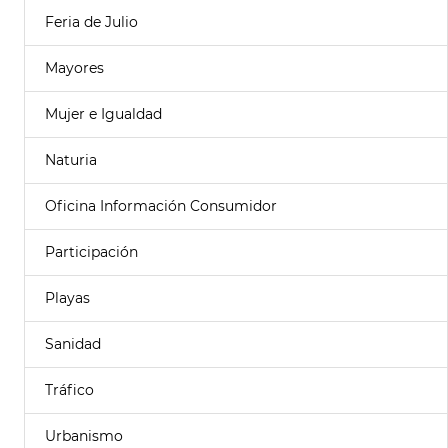
Feria de Julio
Mayores
Mujer e Igualdad
Naturia
Oficina Información Consumidor
Participación
Playas
Sanidad
Tráfico
Urbanismo