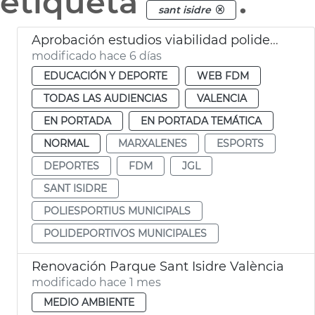
etiqueta
.
sant isidre
Aprobación estudios viabilidad polideportivos San Isidro Marxalenes
modificado hace 6 días
EDUCACIÓN Y DEPORTE
WEB FDM
TODAS LAS AUDIENCIAS
VALENCIA
EN PORTADA
EN PORTADA TEMÁTICA
NORMAL
MARXALENES
ESPORTS
DEPORTES
FDM
JGL
SANT ISIDRE
POLIESPORTIUS MUNICIPALS
POLIDEPORTIVOS MUNICIPALES
Renovación Parque Sant Isidre València
modificado hace 1 mes
MEDIO AMBIENTE