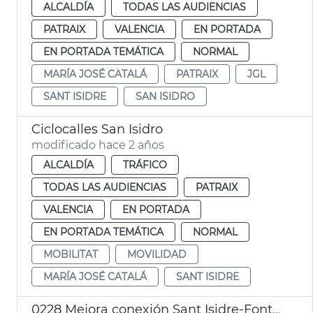
ALCALDÍA
TODAS LAS AUDIENCIAS
PATRAIX
VALENCIA
EN PORTADA
EN PORTADA TEMÁTICA
NORMAL
MARÍA JOSÉ CATALÁ
PATRAIX
JGL
SANT ISIDRE
SAN ISIDRO
Ciclocalles San Isidro
modificado hace 2 años
ALCALDÍA
TRÁFICO
TODAS LAS AUDIENCIAS
PATRAIX
VALENCIA
EN PORTADA
EN PORTADA TEMÁTICA
NORMAL
MOBILITAT
MOVILIDAD
MARÍA JOSÉ CATALÁ
SANT ISIDRE
0228 Mejora conexión Sant Isidre-Fontsanta