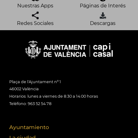
Nuestras Apps
Páginas de Interés
Redes Sociales
Descargas
Plaça de l'Ajuntament nº 1
46002 València
Horarios: lunes a viernes de 8:30 a 14:00 horas
Teléfono: 963 52 54 78
Ayuntamiento
La ciudad