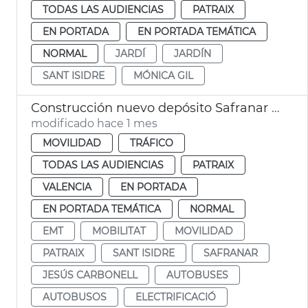
TODAS LAS AUDIENCIAS
PATRAIX
EN PORTADA
EN PORTADA TEMÁTICA
NORMAL
JARDÍ
JARDÍN
SANT ISIDRE
MÓNICA GIL
Construcción nuevo depósito Safranar EMT València
modificado hace 1 mes
MOVILIDAD
TRÁFICO
TODAS LAS AUDIENCIAS
PATRAIX
VALENCIA
EN PORTADA
EN PORTADA TEMÁTICA
NORMAL
EMT
MOBILITAT
MOVILIDAD
PATRAIX
SANT ISIDRE
SAFRANAR
JESÚS CARBONELL
AUTOBUSES
AUTOBUSOS
ELECTRIFICACIÓ