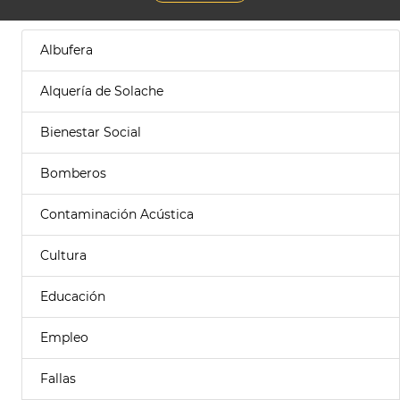
Albufera
Alquería de Solache
Bienestar Social
Bomberos
Contaminación Acústica
Cultura
Educación
Empleo
Fallas