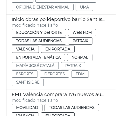
OFICINA BIENESTAR ANIMAL
UMA
Inicio obras polideportivo barrio Sant Isidre València
modificado hace 1 año
EDUCACIÓN Y DEPORTE
WEB FDM
TODAS LAS AUDIENCIAS
PATRAIX
VALENCIA
EN PORTADA
EN PORTADA TEMÁTICA
NORMAL
MARÍA JOSÉ CATALÁ
PATRAIX
ESPORTS
DEPORTES
FDM
SANT ISIDRE
EMT València comprará 176 nuevos autobuses eléctricos
modificado hace 1 año
MOVILIDAD
TODAS LAS AUDIENCIAS
VALENCIA
EN PORTADA