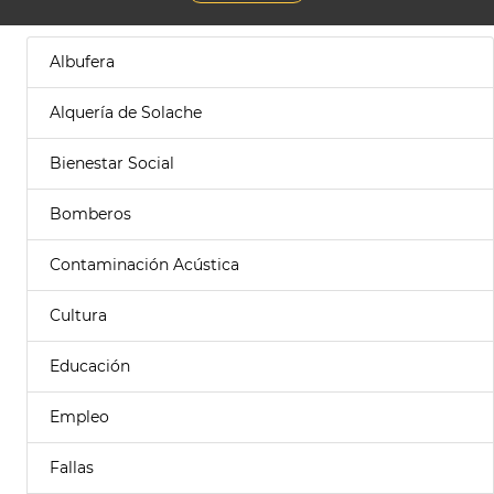
Albufera
Alquería de Solache
Bienestar Social
Bomberos
Contaminación Acústica
Cultura
Educación
Empleo
Fallas