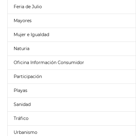
Feria de Julio
Mayores
Mujer e Igualdad
Naturia
Oficina Información Consumidor
Participación
Playas
Sanidad
Tráfico
Urbanismo