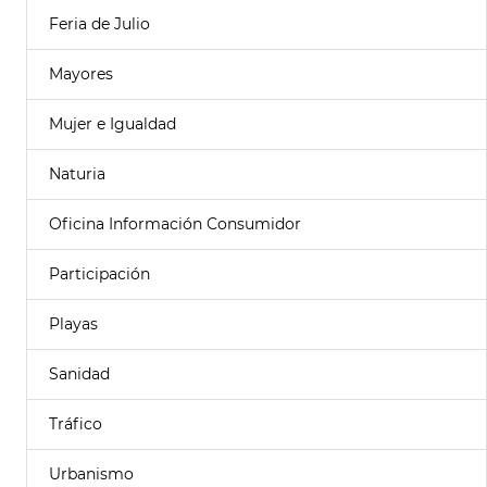
Feria de Julio
Mayores
Mujer e Igualdad
Naturia
Oficina Información Consumidor
Participación
Playas
Sanidad
Tráfico
Urbanismo