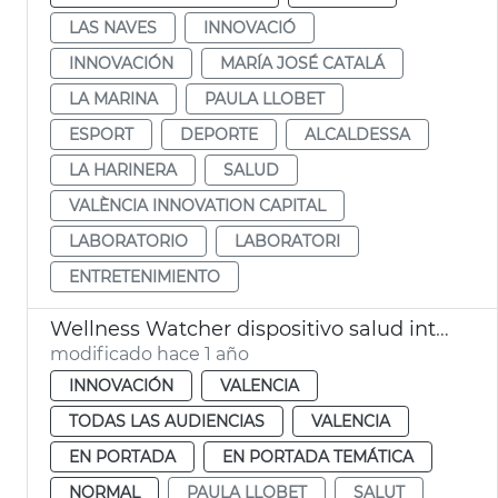
LAS NAVES
INNOVACIÓ
INNOVACIÓN
MARÍA JOSÉ CATALÁ
LA MARINA
PAULA LLOBET
ESPORT
DEPORTE
ALCALDESSA
LA HARINERA
SALUD
VALÈNCIA INNOVATION CAPITAL
LABORATORIO
LABORATORI
ENTRETENIMIENTO
Wellness Watcher dispositivo salud intestinal
modificado hace 1 año
INNOVACIÓN
VALENCIA
TODAS LAS AUDIENCIAS
VALENCIA
EN PORTADA
EN PORTADA TEMÁTICA
NORMAL
PAULA LLOBET
SALUT