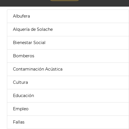
Albufera
Alquería de Solache
Bienestar Social
Bomberos
Contaminación Acústica
Cultura
Educación
Empleo
Fallas