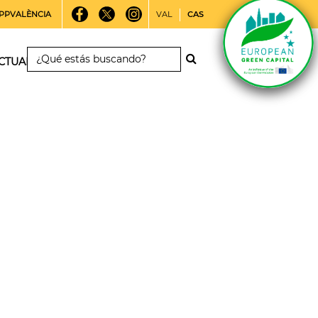
PPVALÈNCIA
VAL
CAS
CTUALIDAD