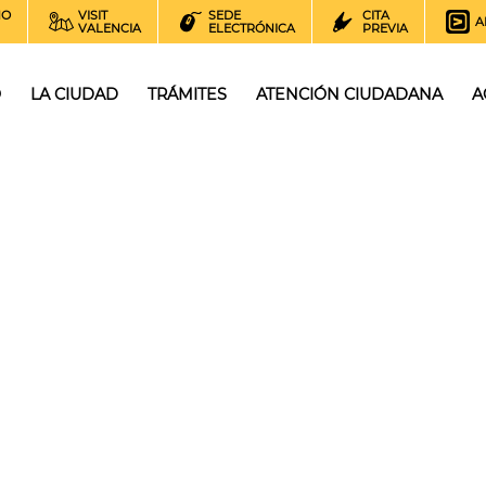
NO
VISIT
SEDE
CITA
A
VALENCIA
ELECTRÓNICA
PREVIA
O
LA CIUDAD
TRÁMITES
ATENCIÓN CIUDADANA
A