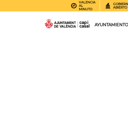
VALENCIA
GOBIER
AL
ABIERTO
MINUTO
AYUNTAMIENT