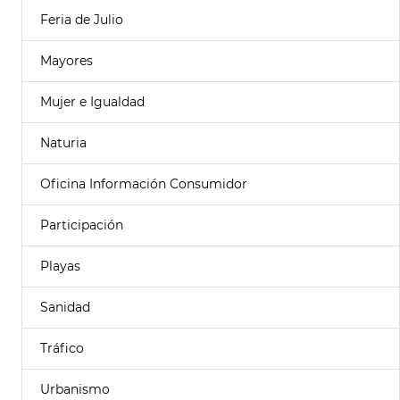
Feria de Julio
Mayores
Mujer e Igualdad
Naturia
Oficina Información Consumidor
Participación
Playas
Sanidad
Tráfico
Urbanismo