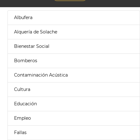
Albufera
Alquería de Solache
Bienestar Social
Bomberos
Contaminación Acústica
Cultura
Educación
Empleo
Fallas