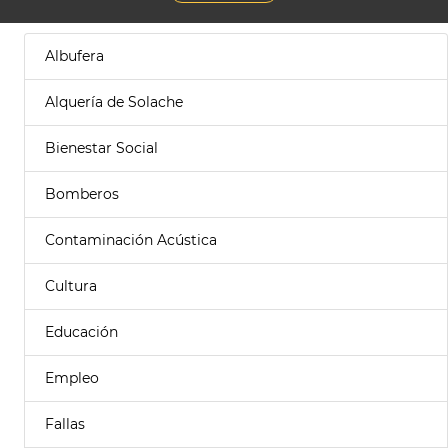
Albufera
Alquería de Solache
Bienestar Social
Bomberos
Contaminación Acústica
Cultura
Educación
Empleo
Fallas