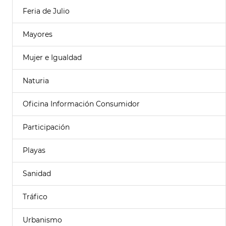
Feria de Julio
Mayores
Mujer e Igualdad
Naturia
Oficina Información Consumidor
Participación
Playas
Sanidad
Tráfico
Urbanismo