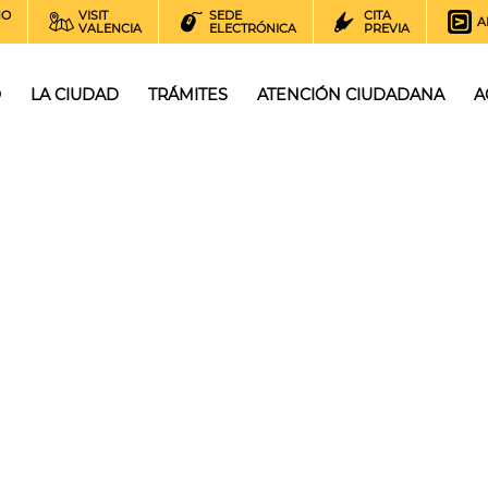
NO
VISIT
SEDE
CITA
A
VALENCIA
ELECTRÓNICA
PREVIA
O
LA CIUDAD
TRÁMITES
ATENCIÓN CIUDADANA
A