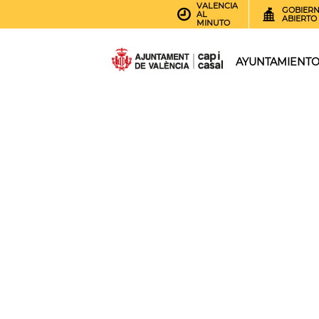
VALENCIA
GOBIER
AL
ABIERTO
MINUTO
AYUNTAMIENT