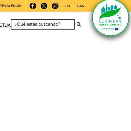
PPVALÈNCIA
VAL
CAS
CTUALIDAD