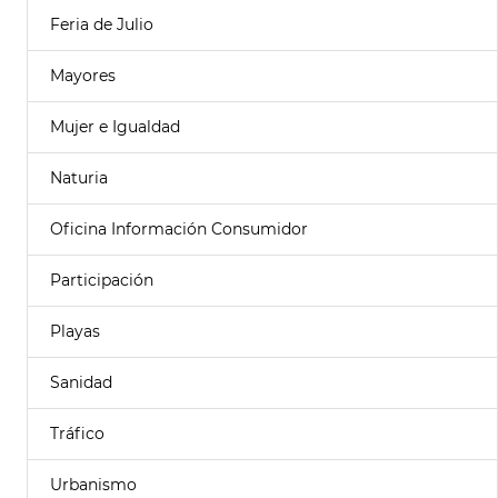
Feria de Julio
Mayores
Mujer e Igualdad
Naturia
Oficina Información Consumidor
Participación
Playas
Sanidad
Tráfico
Urbanismo