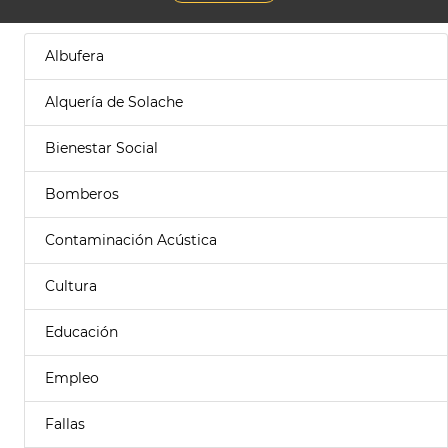
Albufera
Alquería de Solache
Bienestar Social
Bomberos
Contaminación Acústica
Cultura
Educación
Empleo
Fallas