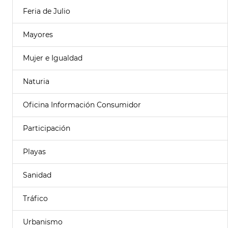
Feria de Julio
Mayores
Mujer e Igualdad
Naturia
Oficina Información Consumidor
Participación
Playas
Sanidad
Tráfico
Urbanismo