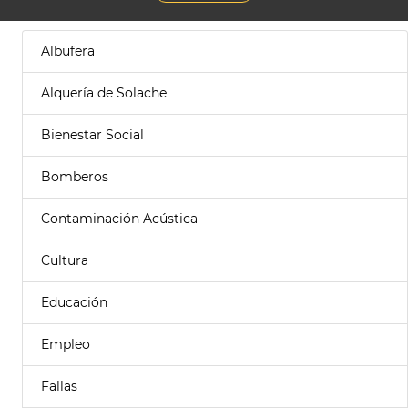
Albufera
Alquería de Solache
Bienestar Social
Bomberos
Contaminación Acústica
Cultura
Educación
Empleo
Fallas