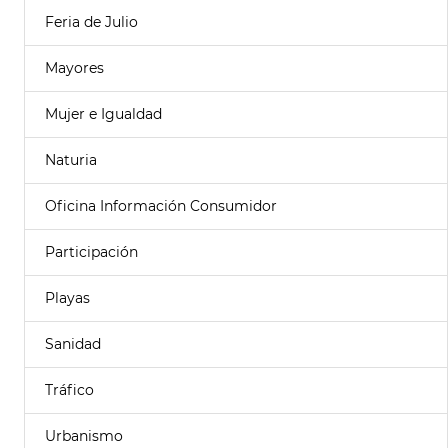
Feria de Julio
Mayores
Mujer e Igualdad
Naturia
Oficina Información Consumidor
Participación
Playas
Sanidad
Tráfico
Urbanismo