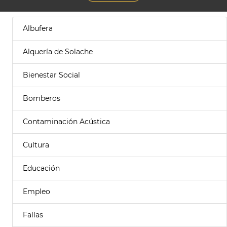
Albufera
Alquería de Solache
Bienestar Social
Bomberos
Contaminación Acústica
Cultura
Educación
Empleo
Fallas