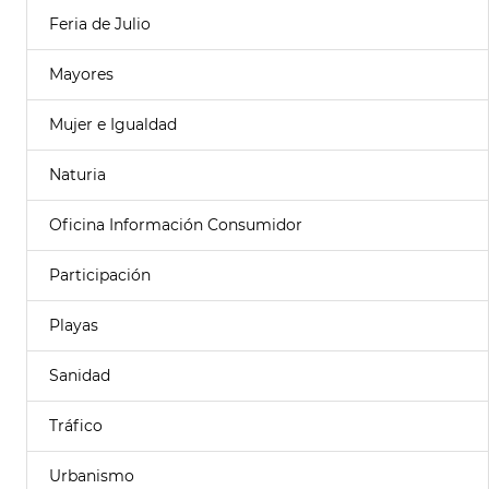
Feria de Julio
Mayores
Mujer e Igualdad
Naturia
Oficina Información Consumidor
Participación
Playas
Sanidad
Tráfico
Urbanismo