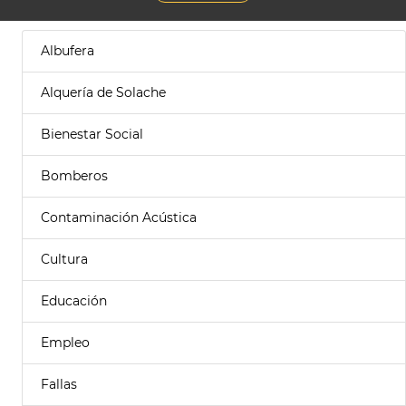
Albufera
Alquería de Solache
Bienestar Social
Bomberos
Contaminación Acústica
Cultura
Educación
Empleo
Fallas