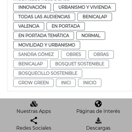
INNOVACIÓN
URBANISMO Y VIVIENDA
TODAS LAS AUDIENCIAS
BENICALAP
VALENCIA
EN PORTADA
EN PORTADA TEMÁTICA
NORMAL
MOVILIDAD Y URBANISMO
SANDRA GÓMEZ
OBRES
OBRAS
BENICALAP
BOSQUET SOSTENIBLE
BOSQUECILLO SOSTENIBLE
GROW GREEN
INICI
INICIO
Nuestras Apps
Páginas de Interés
Redes Sociales
Descargas