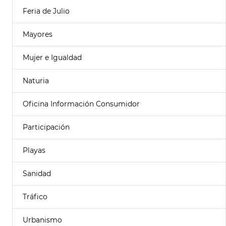
Feria de Julio
Mayores
Mujer e Igualdad
Naturia
Oficina Información Consumidor
Participación
Playas
Sanidad
Tráfico
Urbanismo