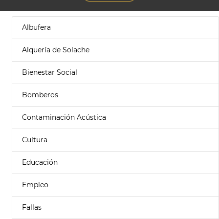
Albufera
Alquería de Solache
Bienestar Social
Bomberos
Contaminación Acústica
Cultura
Educación
Empleo
Fallas