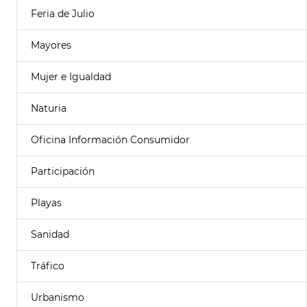
Feria de Julio
Mayores
Mujer e Igualdad
Naturia
Oficina Información Consumidor
Participación
Playas
Sanidad
Tráfico
Urbanismo