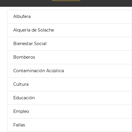
Albufera
Alquería de Solache
Bienestar Social
Bomberos
Contaminación Acústica
Cultura
Educación
Empleo
Fallas