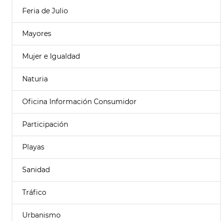
Feria de Julio
Mayores
Mujer e Igualdad
Naturia
Oficina Información Consumidor
Participación
Playas
Sanidad
Tráfico
Urbanismo