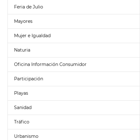
Feria de Julio
Mayores
Mujer e Igualdad
Naturia
Oficina Información Consumidor
Participación
Playas
Sanidad
Tráfico
Urbanismo