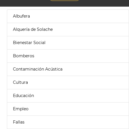
Albufera
Alquería de Solache
Bienestar Social
Bomberos
Contaminación Acústica
Cultura
Educación
Empleo
Fallas