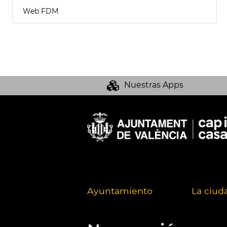
Web FDM
Nuestras Apps
Ayuntamiento
La ciud