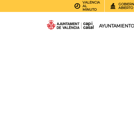
VALENCIA
GOBIER
AL
ABIERTO
MINUTO
AYUNTAMIENT