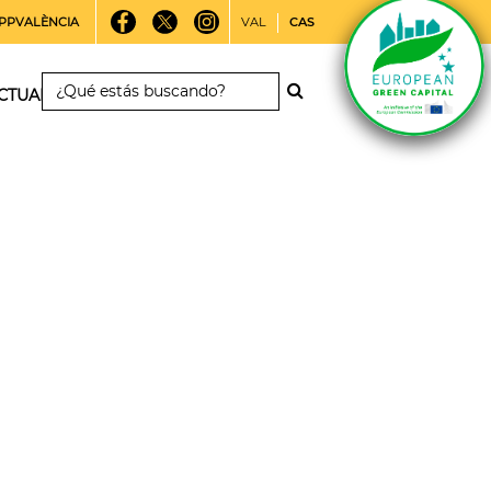
PPVALÈNCIA
VAL
CAS
CTUALIDAD