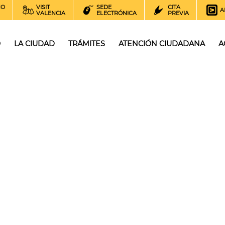
NO
VISIT
SEDE
CITA
A
VALENCIA
ELECTRÓNICA
PREVIA
O
LA CIUDAD
TRÁMITES
ATENCIÓN CIUDADANA
A