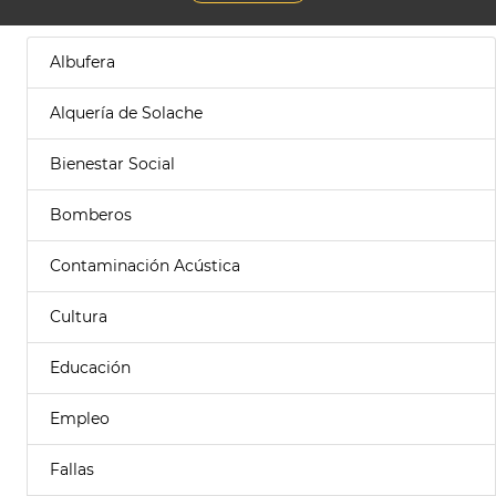
Albufera
Alquería de Solache
Bienestar Social
Bomberos
Contaminación Acústica
Cultura
Educación
Empleo
Fallas