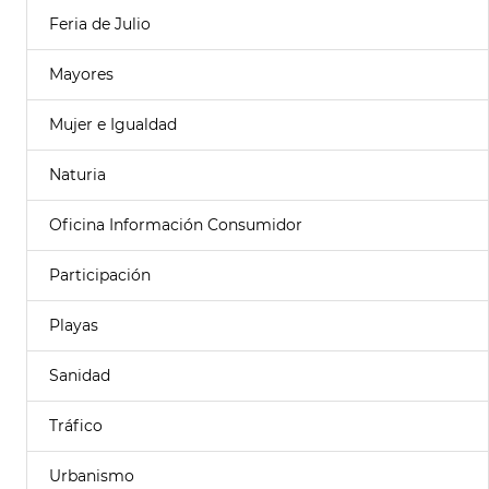
Feria de Julio
Mayores
Mujer e Igualdad
Naturia
Oficina Información Consumidor
Participación
Playas
Sanidad
Tráfico
Urbanismo