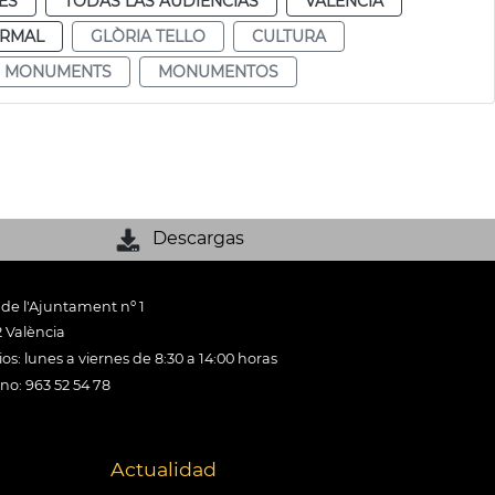
ES
TODAS LAS AUDIENCIAS
VALENCIA
RMAL
GLÒRIA TELLO
CULTURA
MONUMENTS
MONUMENTOS
Descargas
 de l'Ajuntament nº 1
 València
os: lunes a viernes de 8:30 a 14:00 horas
ono: 963 52 54 78
Actualidad