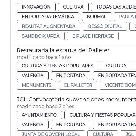
INNOVACIÓN
CULTURA
TODAS LAS AUDI
EN PORTADA TEMÁTICA
NORMAL
PAULA 
REALITAT AUGMENTADA
BESSÓ DIGITAL
SANDBOIX URBÀ
E PLACE HERITAGE
Restaurada la estatua del Palleter
modificado hace 1 año
CULTURA Y FIESTAS POPULARES
CULTURA
VALENCIA
EN PORTADA
EN PORTADA TE
MONUMENTS
EL PALLETER
VICENTE DO
JGL Convocatoria subvenciones monumento
modificado hace 2 años
AYUNTAMIENTO
CULTURA Y FIESTAS POPULAR
VALENCIA
EN PORTADA
EN PORTADA TE
JUNTA DE GOVERN LOCAL
CULTURA
JGL