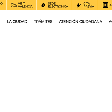
NO
VISIT
SEDE
CITA
A
VALENCIA
ELECTRÓNICA
PREVIA
O
LA CIUDAD
TRÁMITES
ATENCIÓN CIUDADANA
A