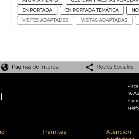
AYUNTAMIENTO
CULTURA Y FIESTAS POPULAR
EN PORTADA
EN PORTADA TEMÁTICA
NO
VISITES ADAPTADES
VISITAS ADAPTADAS
Páginas de Interés
Redes Sociales
Plaça
46002
Horari
Teléf
ad
Trámites
Atención