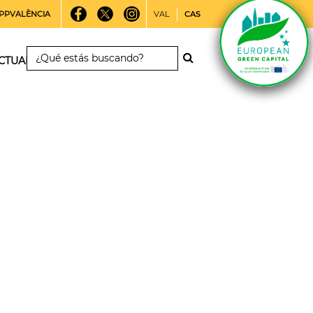
PPVALÈNCIA
VAL
CAS
CTUALIDAD