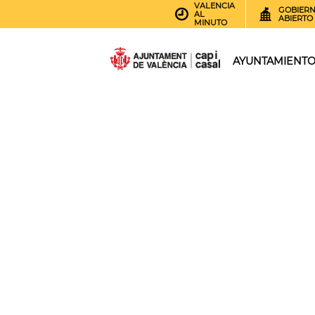
VALENCIA
GOBIER
AL
ABIERTO
MINUTO
AYUNTAMIENT