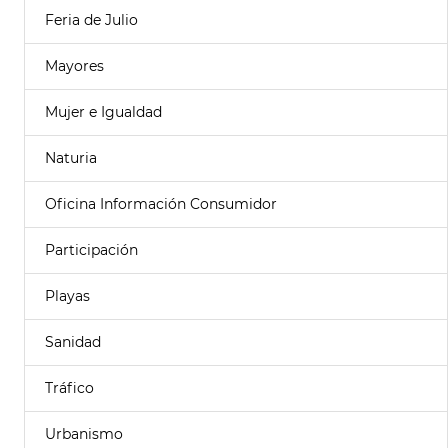
Feria de Julio
Mayores
Mujer e Igualdad
Naturia
Oficina Información Consumidor
Participación
Playas
Sanidad
Tráfico
Urbanismo