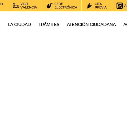
NO
VISIT
SEDE
CITA
A
VALENCIA
ELECTRÓNICA
PREVIA
O
LA CIUDAD
TRÁMITES
ATENCIÓN CIUDADANA
A