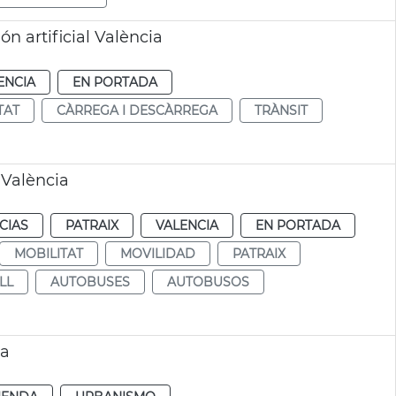
n artificial València
ENCIA
EN PORTADA
TAT
CÀRREGA I DESCÀRREGA
TRÀNSIT
 València
CIAS
PATRAIX
VALENCIA
EN PORTADA
MOBILITAT
MOVILIDAD
PATRAIX
LL
AUTOBUSES
AUTOBUSOS
ia