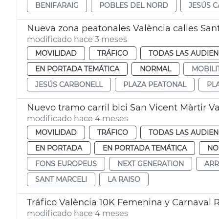
BENIFARAIG
POBLES DEL NORD
JESÚS 
Nueva zona peatonales València calles Sant
modificado hace 3 meses
MOVILIDAD
TRÁFICO
TODAS LAS AUDIEN
EN PORTADA TEMÁTICA
NORMAL
MOBILI
JESÚS CARBONELL
PLAZA PEATONAL
PL
Nuevo tramo carril bici San Vicent Màrtir V
modificado hace 4 meses
MOVILIDAD
TRÁFICO
TODAS LAS AUDIEN
EN PORTADA
EN PORTADA TEMÁTICA
NO
FONS EUROPEUS
NEXT GENERATION
ARR
SANT MARCELI
LA RAISO
Tráfico València 10K Femenina y Carnaval 
modificado hace 4 meses