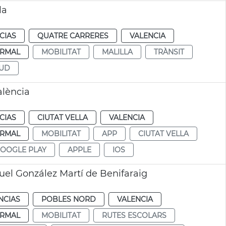
la
CIAS
QUATRE CARRERES
VALENCIA
RMAL
MOBILITAT
MALILLA
TRÀNSIT
SUD
alència
CIAS
CIUTAT VELLA
VALENCIA
RMAL
MOBILITAT
APP
CIUTAT VELLA
OOGLE PLAY
APPLE
IOS
uel González Martí de Benifaraig
NCIAS
POBLES NORD
VALENCIA
RMAL
MOBILITAT
RUTES ESCOLARS