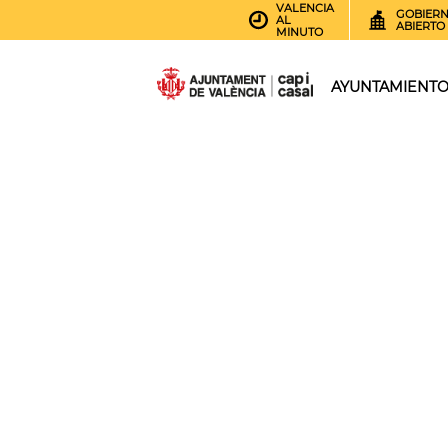
VALENCIA
GOBIER
AL
ABIERTO
MINUTO
AYUNTAMIENT