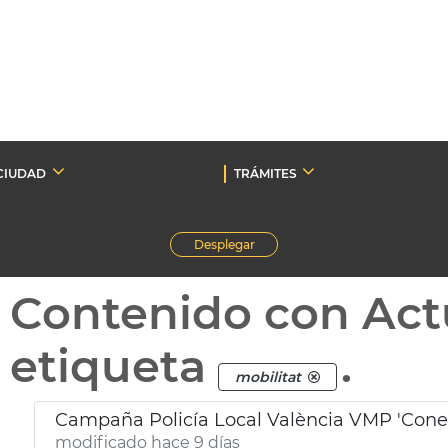
CIUDAD
TRÁMITES
Desplegar
Contenido con Act
etiqueta
.
mobilitat
Campaña Policía Local València VMP 'Conec
modificado hace 9 días