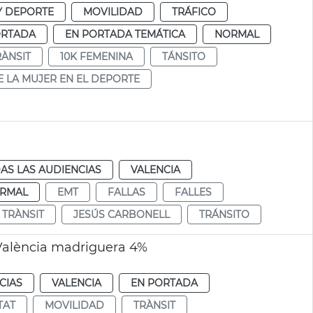
Y DEPORTE
MOVILIDAD
TRÁFICO
ORTADA
EN PORTADA TEMÁTICA
NORMAL
RÀNSIT
10K FEMENINA
TÁNSITO
E LA MUJER EN EL DEPORTE
AS LAS AUDIENCIAS
VALENCIA
RMAL
EMT
FALLAS
FALLES
TRÀNSIT
JESÚS CARBONELL
TRÁNSITO
 València madriguera 4%
CIAS
VALENCIA
EN PORTADA
TAT
MOVILIDAD
TRÀNSIT