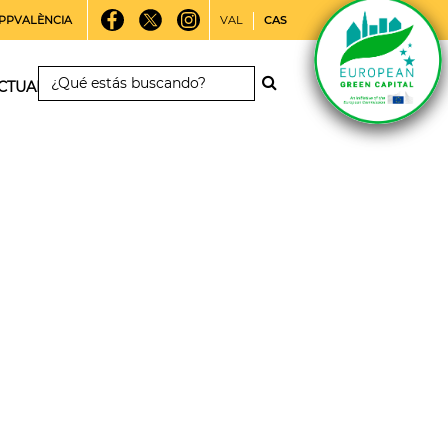
PPVALÈNCIA
VAL
CAS
CTUALIDAD