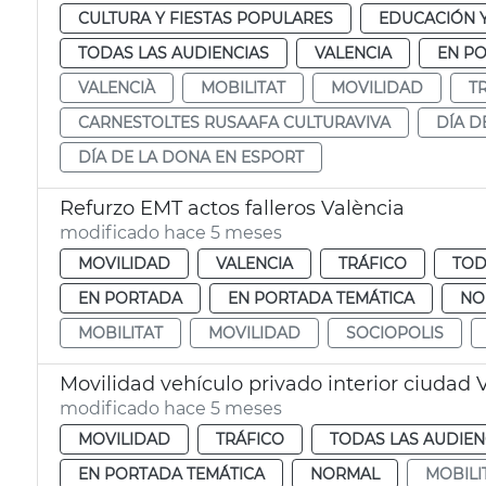
CULTURA Y FIESTAS POPULARES
EDUCACIÓN 
TODAS LAS AUDIENCIAS
VALENCIA
EN P
VALENCIÀ
MOBILITAT
MOVILIDAD
T
CARNESTOLTES RUSAAFA CULTURAVIVA
DÍA D
DÍA DE LA DONA EN ESPORT
Refurzo EMT actos falleros València
modificado hace 5 meses
MOVILIDAD
VALENCIA
TRÁFICO
TOD
EN PORTADA
EN PORTADA TEMÁTICA
NO
MOBILITAT
MOVILIDAD
SOCIOPOLIS
Movilidad vehículo privado interior ciudad
modificado hace 5 meses
MOVILIDAD
TRÁFICO
TODAS LAS AUDIEN
EN PORTADA TEMÁTICA
NORMAL
MOBILI