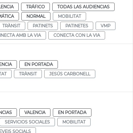
LENCIA
TRÁFICO
TODAS LAS AUDIENCIAS
MÁTICA
NORMAL
MOBILITAT
TRÀNSIT
PATINETS
PATINETES
VMP
NECTA AMB LA VIA
CONECTA CON LA VIA
ENCIA
EN PORTADA
TAT
TRÀNSIT
JESÚS CARBONELL
NCIAS
VALENCIA
EN PORTADA
SERVICIOS SOCIALES
MOBILITAT
EVEIS SOCIALS