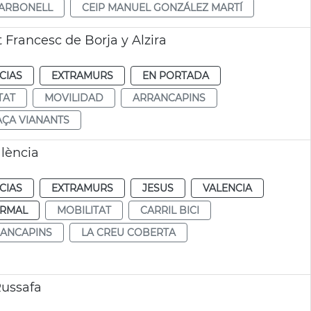
CARBONELL
CEIP MANUEL GONZÁLEZ MARTÍ
 Francesc de Borja y Alzira
CIAS
EXTRAMURS
EN PORTADA
TAT
MOVILIDAD
ARRANCAPINS
AÇA VIANANTS
alència
CIAS
EXTRAMURS
JESUS
VALENCIA
RMAL
MOBILITAT
CARRIL BICI
ANCAPINS
LA CREU COBERTA
Russafa