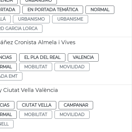
IENDA
URBANISMO
ORTADA
EN PORTADA TEMÁTICA
NORMAL
ALÁ
URBANISMO
URBANISME
D GARCIA LORCA
áñez Cronista Almela i Vives
NCIAS
EL PLA DEL REAL
VALENCIA
RMAL
MOBILITAT
MOVILIDAD
ADA EMT
 Ciutat Vella València
CIAS
CIUTAT VELLA
CAMPANAR
RMAL
MOBILITAT
MOVILIDAD
NELL