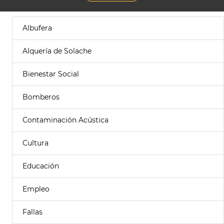
Albufera
Alquería de Solache
Bienestar Social
Bomberos
Contaminación Acústica
Cultura
Educación
Empleo
Fallas