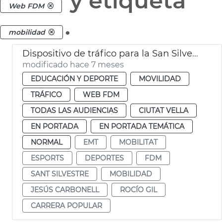
y etiqueta
Web FDM
.
mobilidad
Dispositivo de tráfico para la San Silvestre
modificado hace 7 meses
EDUCACIÓN Y DEPORTE
MOVILIDAD
TRÁFICO
WEB FDM
TODAS LAS AUDIENCIAS
CIUTAT VELLA
EN PORTADA
EN PORTADA TEMÁTICA
NORMAL
EMT
MOBILITAT
ESPORTS
DEPORTES
FDM
SANT SILVESTRE
MOBILIDAD
JESÚS CARBONELL
ROCÍO GIL
CARRERA POPULAR