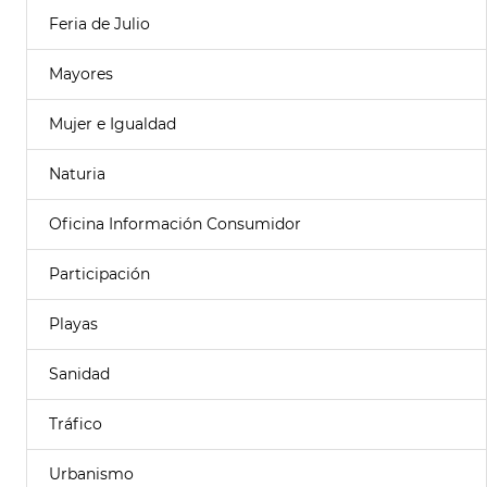
Feria de Julio
Mayores
Mujer e Igualdad
Naturia
Oficina Información Consumidor
Participación
Playas
Sanidad
Tráfico
Urbanismo